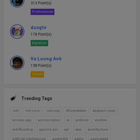
313 Point(s)
Professional
dungtv
178 Point(s)
Explainer
Vu Luong Anh
138 Point(s)
Pundit
Trending Tags
.net
.net core
.net oop
#formatdate
abstract class
access app
access token
ai
android
ansible
anti-flooding
apache poi
api
app
architecture
artificial intelligence
assembly
async
asyncawait