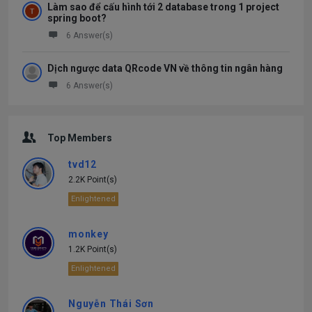
Làm sao để cấu hình tới 2 database trong 1 project
spring boot?
6 Answer(s)
Dịch ngược data QRcode VN về thông tin ngân hàng
6 Answer(s)
Top Members
tvd12
2.2K Point(s)
Enlightened
monkey
1.2K Point(s)
Enlightened
Nguyễn Thái Sơn