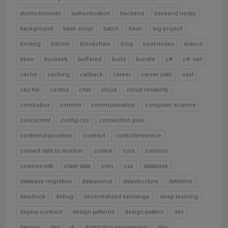
atomicboolean
authentication
backend
backend nestjs
background
bash script
batch
bean
big project
binding
bitcoin
blockchain
blog
boot-nodes
branch
btree
bucket4j
buffered
build
bundle
c#
c# .net
cache
caching
callback
career
career path
cast
câu hỏi
centos
chat
cloud
cloud reliability
combobox
commit
communication
computer science
concurrent
config-css
connection pool
content-disposition
contract
controllerservice
convert date to number
cookie
cors
cosmos
cosmos-sdk
crawl data
cron
css
database
database migration
datasource
datastructure
datetime
deadlock
debug
decentralized exchange
deep learning
deploy contract
design patterns
design-pattern
dev
devops
dex
di
distraction programing
dns