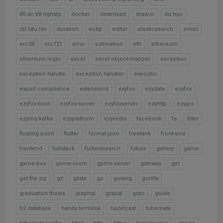
đồ án tốt nghiệp
docker
download
draw.io
du học
dữ liệu lớn
duration
eclip
editor
elasticsearch
email
erc20
erc721
error
estimation
eth
ethereum
ethereum login
excel
excel-object-mapper
exception
exception handle
exception handler
executor
export compliance
extensions
exyfox
ezydata
ezyfox
ezyfox-boot
ezyfox-server
ezyfoxserver
ezyhttp
ezyjpa
ezymq-kafka
ezyplatform
ezyredis
facebook
fe
filter
floating point
flutter
format json
freetank
front-end
frontend
fullstack
fulltextsearch
future
gallery
game
game-box
game-room
game-server
gateway
get
get file zip
git
glide
go
golang
gorilla
graduation thesis
graphql
grapql
grpc
guide
h2 database
handy terminal
hazelcast
hibernate