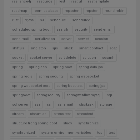
resilence4j
resource
rest
restful
resttemplate
roadmap
room database
ropssten
ropsten
round robin
rust
rxjava
s3
schedule
scheduled
scheduled spring boot
search
security
send email
send mail
serialization
server
servlet
session
shift jis
singleton
sjis
slack
smart contract
soap
socket
socket server
soft delete
solution
sosanh
spring
spring aop
spring boot
spring data jpa
spring redis
spring security
spring websocket
spring websocket cors
spring-boot-test
spring-jpa
springboot
springsecurity
springwebflux mysql
sql
sql server
sse
ssl
ssl email
stackask
storage
stream
stream api
stress test
stresstest
structure trong spring boot
study
synchronize
synchronized
system environment variables
tcp
test