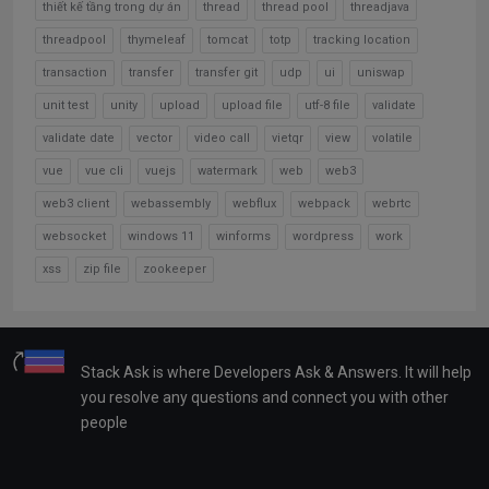
thiết kế tầng trong dự án
thread
thread pool
threadjava
threadpool
thymeleaf
tomcat
totp
tracking location
transaction
transfer
transfer git
udp
ui
uniswap
unit test
unity
upload
upload file
utf-8 file
validate
validate date
vector
video call
vietqr
view
volatile
vue
vue cli
vuejs
watermark
web
web3
web3 client
webassembly
webflux
webpack
webrtc
websocket
windows 11
winforms
wordpress
work
xss
zip file
zookeeper
Stack Ask is where Developers Ask & Answers. It will help
you resolve any questions and connect you with other
people