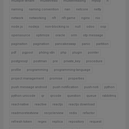
multiple tenant
multithread
multithreading
mysql
n
naming
naming convention
nan
netcore
netty
network
networking
nft
nft game
nginx
nio
node.js
nodejs
non-blocking io
null
odoo
oop
opensource
optimize
oracle
orm
otp message
paginaiton
pagination
pancakeswap
panic
partition
pdf
pgpool
phỏng vấn
php
plugin
pointer
postgresql
postman
pre
private_key
procedure
profile
programming
programming-language
project management
promise
properties
push message android
push notification
push-noti
python
python unicode
qr
qrcode
question
queue
rabbitmq
react-native
reactive
reactjs
reactjs download
readmoretextview
recyclerview
redis
refactor
refresh token
regex
replica
repository
request