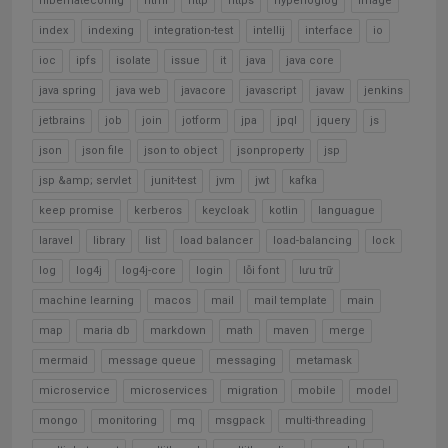
hibernateconfig
html
http
https
hyperloglog
image
index
indexing
integration-test
intellij
interface
io
ioc
ipfs
isolate
issue
it
java
java core
java spring
java web
javacore
javascript
javaw
jenkins
jetbrains
job
join
jotform
jpa
jpql
jquery
js
json
json file
json to object
jsonproperty
jsp
jsp &amp; servlet
junit-test
jvm
jwt
kafka
keep promise
kerberos
keycloak
kotlin
languague
laravel
library
list
load balancer
load-balancing
lock
log
log4j
log4j-core
login
lỗi font
lưu trữ
machine learning
macos
mail
mail template
main
map
maria db
markdown
math
maven
merge
mermaid
message queue
messaging
metamask
microservice
microservices
migration
mobile
model
mongo
monitoring
mq
msgpack
multi-threading