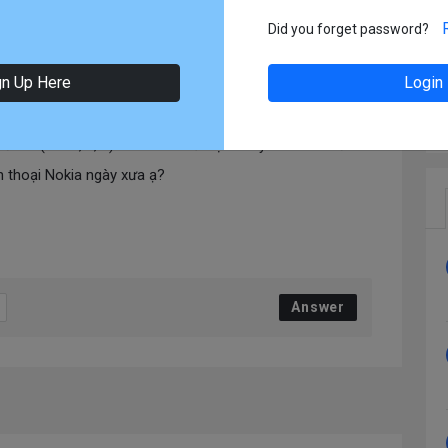
d At:
2022-08-19 09:21
In:
Android
Did you forget password?
gn Up Here
Login
ch giúp e câu hỏi dưới ạ
cái (VD: a, b, c) trên các thiết bị Handy Terminal của
n thoại Nokia ngày xưa ạ?
Answer