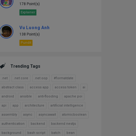
178 Point(s)
Explainer
Vu Luong Anh
138 Point(s)
Pundit
Trending Tags
.net
.net core
.net oop
#formatdate
abstract class
access app
access token
ai
android
ansible
anti-flooding
apache poi
api
app
architecture
artificial intelligence
assembly
async
asyncawait
atomicboolean
authentication
backend
backend nestjs
background
bash script
batch
bean