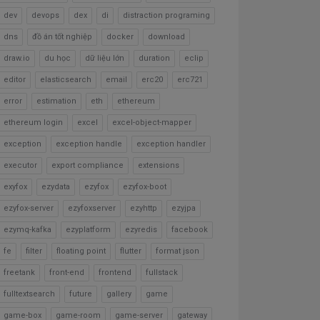
dev
devops
dex
di
distraction programing
dns
đồ án tốt nghiệp
docker
download
draw.io
du học
dữ liệu lớn
duration
eclip
editor
elasticsearch
email
erc20
erc721
error
estimation
eth
ethereum
ethereum login
excel
excel-object-mapper
exception
exception handle
exception handler
executor
export compliance
extensions
exyfox
ezydata
ezyfox
ezyfox-boot
ezyfox-server
ezyfoxserver
ezyhttp
ezyjpa
ezymq-kafka
ezyplatform
ezyredis
facebook
fe
filter
floating point
flutter
format json
freetank
front-end
frontend
fullstack
fulltextsearch
future
gallery
game
game-box
game-room
game-server
gateway