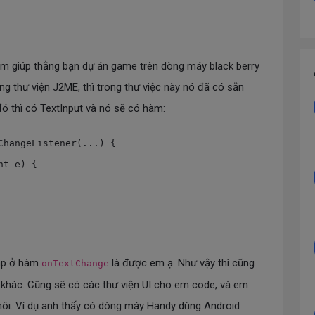
àm giúp thằng bạn dự án game trên dòng máy black berry
ụng thư viện J2ME, thì trong thư việc này nó đã có sẵn
ó thì có TextInput và nó sẽ có hàm:
ChangeListener(...) {

hập ở hàm
là được em ạ. Như vậy thì cũng
onTextChange
khác. Cũng sẽ có các thư viện UI cho em code, và em
hôi. Ví dụ anh thấy có dòng máy Handy dùng Android