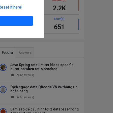
1.1K
2.2K
Reset it here!
Best answer(s)
User(s)
137
651
Popular
Answers
Java Spring rate limiter block specific
duration when ratio reached
9 Answer(s)
Dịch ngược data QRcode VN về thông tin
ngân hàng
6 Answer(s)
Làm sao để cấu hình tới 2 database trong