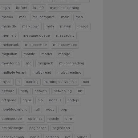
login
lỗi font
lưu trữ
machine learning
macos
mail
mail template
main
map
maria db
markdown
math
maven
merge
mermaid
message queue
messaging
metamask
microservice
microservices
migration
mobile
model
mongo
monitoring
mq
msgpack
multi-threading
multiple tenant
multithread
multithreading
mysql
n
naming
naming convention
nan
netcore
netty
network
networking
nft
nft game
nginx
nio
node.js
nodejs
non-blocking io
null
odoo
oop
opensource
optimize
oracle
orm
otp message
paginaiton
pagination
pancakeswap
panic
partition
pdf
pgpool