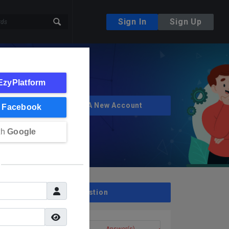
Sign In
Sign Up
EzyPlatform
Create A New Account
h
Facebook
th
Google
Ask A Question
Question(s)
Answer(s)