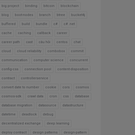
big project
binding
bitcoin
blockchain
blog
boot-nodes
branch
btree
bucket4j
buffered
build
bundle
c#
c# .net
cache
caching
callback
career
career path
cast
câu hỏi
centos
chat
cloud
cloud reliability
combobox
commit
communication
computer science
concurrent
config-css
connection pool
content-disposition
contract
controllerservice
convert date to number
cookie
cors
cosmos
cosmos-sdk
crawl data
cron
css
database
database migration
datasource
datastructure
datetime
deadlock
debug
decentralized exchange
deep learning
deploy contract
design patterns
design-pattern