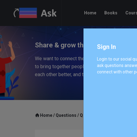
Home
Books
Cour
Share & grow the worlds knowled
Sign In
We want to connect the people who have knowle
Login to our social 
ask questions answer
to bring together people with different perspec
connect with other p
each other better, and to empower everyone to 
Home
/
Questions
/
Q 635