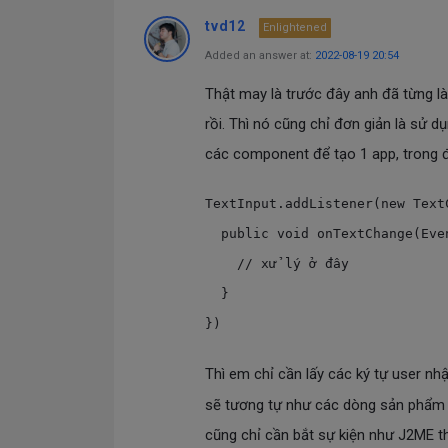
tvd12
Enlightened
Added an answer at:
2022-08-19 20:54
Thật may là trước đây anh đã từng l
rồi. Thì nó cũng chỉ đơn giản là sử d
các component để tạo 1 app, trong đ
TextInput.addListener(new Text
  public void onTextChange(Event e) {

    // xử lý ở đây

  }

Thì em chỉ cần lấy các ký tự user n
sẽ tương tự như các dòng sản phẩm 
cũng chỉ cần bắt sự kiện như J2ME t