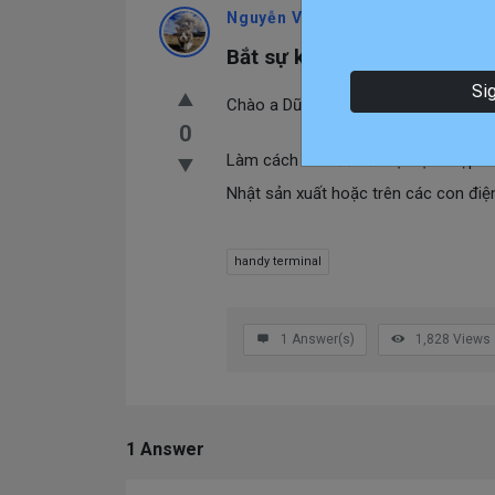
Nguyễn Viết Triệu
Beginner
Aske
Bắt sự kiên KeyCode
Si
Chào a Dũng và m.n mong m.n giải thí
0
Làm cách nào để bắt sự kiện nhập chữ 
Nhật sản xuất hoặc trên các con điệ
handy terminal
1
Answer(s)
1,828
Views
1 Answer