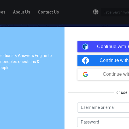
ses
About Us
Contact Us
ge!
Continue with
dge to the people who need it,
questions & Answers Engine to
Continue wit
 people’s questions &
tives so they can understand
eople.
share their knowledge.
Continue wi
or use
In Process