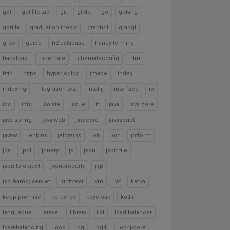
get
get file zip
git
glide
go
golang
gorilla
graduation thesis
graphql
grapql
grpc
guide
h2 database
handy terminal
hazelcast
hibernate
hibernateconfig
html
http
https
hyperloglog
image
index
indexing
integration-test
intellij
interface
io
ioc
ipfs
isolate
issue
it
java
java core
java spring
java web
javacore
javascript
javaw
jenkins
jetbrains
job
join
jotform
jpa
jpql
jquery
js
json
json file
json to object
jsonproperty
jsp
jsp &amp; servlet
junit-test
jvm
jwt
kafka
keep promise
kerberos
keycloak
kotlin
languague
laravel
library
list
load balancer
load-balancing
lock
log
log4j
log4j-core