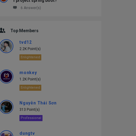
1 project spring boot?
6 Answer(s)
Top Members
tvd12
2.2K Point(s)
Enlightened
monkey
1.2K Point(s)
Enlightened
Nguyễn Thái Sơn
313 Point(s)
Professional
dungtv