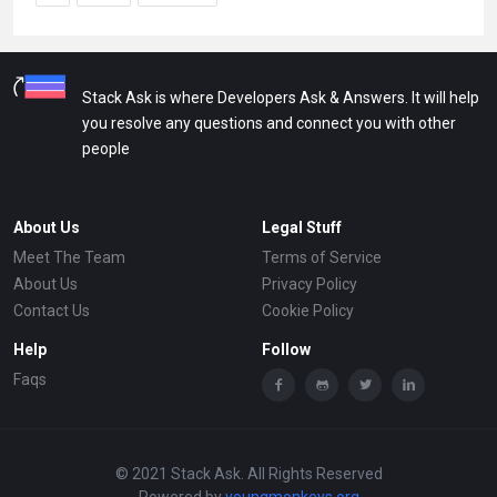
Stack Ask is where Developers Ask & Answers. It will help
you resolve any questions and connect you with other
people
About Us
Legal Stuff
Meet The Team
Terms of Service
About Us
Privacy Policy
Contact Us
Cookie Policy
Help
Follow
Faqs
© 2021 Stack Ask. All Rights Reserved