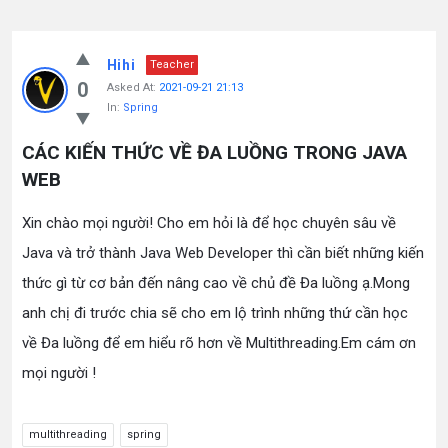
Hihi
Teacher
0
Asked At:
2021-09-21 21:13
In:
Spring
CÁC KIẾN THỨC VỀ ĐA LUỒNG TRONG JAVA
WEB
Xin chào mọi người! Cho em hỏi là để học chuyên sâu về
Java và trở thành Java Web Developer thì cần biết những kiến
thức gì từ cơ bản đến nâng cao về chủ đề Đa luồng ạ.Mong
anh chị đi trước chia sẽ cho em lộ trình những thứ cần học
về Đa luồng để em hiểu rõ hơn về Multithreading.Em cám ơn
mọi người !
multithreading
spring