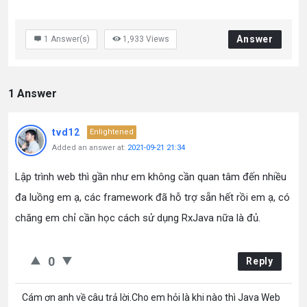
Answer
1
Answer(s)
1,933
Views
1 Answer
tvd12
Enlightened
Added an answer at:
2021-09-21 21:34
Lập trình web thì gần như em không cần quan tâm đến nhiều
đa luồng em ạ, các framework đã hỗ trợ sẵn hết rồi em ạ, có
chăng em chỉ cần học cách sử dụng RxJava nữa là đủ.
0
Reply
Cám ơn anh về câu trả lời.Cho em hỏi là khi nào thì Java Web