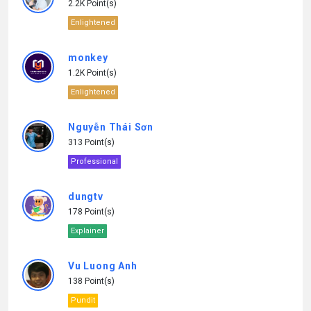
2.2K Point(s)
Enlightened
monkey
1.2K Point(s)
Enlightened
Nguyễn Thái Sơn
313 Point(s)
Professional
dungtv
178 Point(s)
Explainer
Vu Luong Anh
138 Point(s)
Pundit