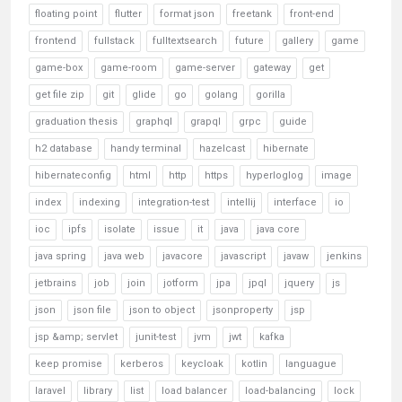
floating point
flutter
format json
freetank
front-end
frontend
fullstack
fulltextsearch
future
gallery
game
game-box
game-room
game-server
gateway
get
get file zip
git
glide
go
golang
gorilla
graduation thesis
graphql
grapql
grpc
guide
h2 database
handy terminal
hazelcast
hibernate
hibernateconfig
html
http
https
hyperloglog
image
index
indexing
integration-test
intellij
interface
io
ioc
ipfs
isolate
issue
it
java
java core
java spring
java web
javacore
javascript
javaw
jenkins
jetbrains
job
join
jotform
jpa
jpql
jquery
js
json
json file
json to object
jsonproperty
jsp
jsp &amp; servlet
junit-test
jvm
jwt
kafka
keep promise
kerberos
keycloak
kotlin
languague
laravel
library
list
load balancer
load-balancing
lock