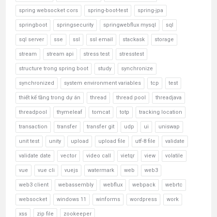
spring websocket cors
spring-boot-test
spring-jpa
springboot
springsecurity
springwebflux mysql
sql
sql server
sse
ssl
ssl email
stackask
storage
stream
stream api
stress test
stresstest
structure trong spring boot
study
synchronize
synchronized
system environment variables
tcp
test
thiết kế tầng trong dự án
thread
thread pool
threadjava
threadpool
thymeleaf
tomcat
totp
tracking location
transaction
transfer
transfer git
udp
ui
uniswap
unit test
unity
upload
upload file
utf-8 file
validate
validate date
vector
video call
vietqr
view
volatile
vue
vue cli
vuejs
watermark
web
web3
web3 client
webassembly
webflux
webpack
webrtc
websocket
windows 11
winforms
wordpress
work
xss
zip file
zookeeper