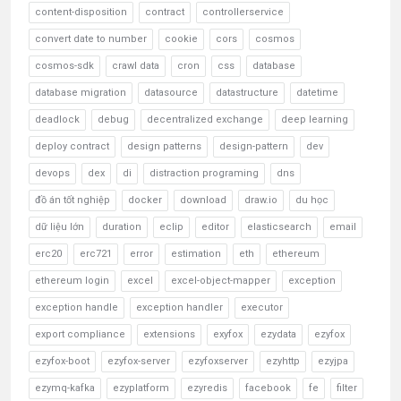
content-disposition
contract
controllerservice
convert date to number
cookie
cors
cosmos
cosmos-sdk
crawl data
cron
css
database
database migration
datasource
datastructure
datetime
deadlock
debug
decentralized exchange
deep learning
deploy contract
design patterns
design-pattern
dev
devops
dex
di
distraction programing
dns
đồ án tốt nghiệp
docker
download
draw.io
du học
dữ liệu lớn
duration
eclip
editor
elasticsearch
email
erc20
erc721
error
estimation
eth
ethereum
ethereum login
excel
excel-object-mapper
exception
exception handle
exception handler
executor
export compliance
extensions
exyfox
ezydata
ezyfox
ezyfox-boot
ezyfox-server
ezyfoxserver
ezyhttp
ezyjpa
ezymq-kafka
ezyplatform
ezyredis
facebook
fe
filter