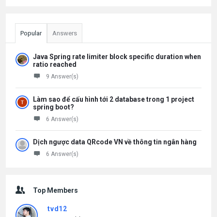
Popular
Answers
Java Spring rate limiter block specific duration when
ratio reached
9 Answer(s)
Làm sao để cấu hình tới 2 database trong 1 project
spring boot?
6 Answer(s)
Dịch ngược data QRcode VN về thông tin ngân hàng
6 Answer(s)
Top Members
tvd12