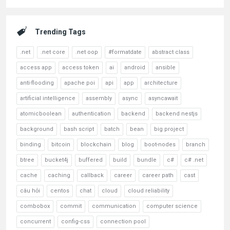
Trending Tags
.net
.net core
.net oop
#formatdate
abstract class
access app
access token
ai
android
ansible
anti-flooding
apache poi
api
app
architecture
artificial intelligence
assembly
async
asyncawait
atomicboolean
authentication
backend
backend nestjs
background
bash script
batch
bean
big project
binding
bitcoin
blockchain
blog
boot-nodes
branch
btree
bucket4j
buffered
build
bundle
c#
c# .net
cache
caching
callback
career
career path
cast
câu hỏi
centos
chat
cloud
cloud reliability
combobox
commit
communication
computer science
concurrent
config-css
connection pool