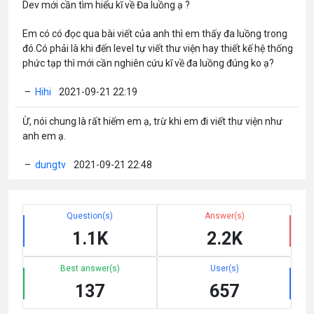
Dev mới cần tìm hiểu kĩ về Đa luồng ạ ?
Em có có đọc qua bài viết của anh thì em thấy đa luồng trong
đó.Có phải là khi đến level tự viết thư viện hay thiết kế hệ thống
phức tạp thì mới cần nghiên cứu kĩ về đa luồng đúng ko ạ?
–
Hihi
2021-09-21 22:19
Ừ, nói chung là rất hiếm em ạ, trừ khi em đi viết thư viện như
anh em ạ.
–
dungtv
2021-09-21 22:48
Question(s)
Answer(s)
1.1K
2.2K
Best answer(s)
User(s)
137
657