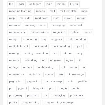
log
log4j
log4j-core
login
lỗi font
lưu trữ
machine learning
macos
mail
mail template
main
map
maria db
markdown
math
maven
merge
mermaid
message queue
messaging
metamask
microservice
microservices
migration
mobile
model
mongo
monitoring
mq
msgpack
multi-threading
multiple tenant
multithread
multithreading
mysql
n
naming
naming convention
nan
netcore
netty
network
networking
nft
nft game
nginx
nio
node.js
nodejs
non-blocking io
null
odoo
oop
opensource
optimize
oracle
orm
otp message
paginaiton
pagination
pancakeswap
panic
partition
pdf
pgpool
phỏng vấn
php
plugin
pointer
postgresql
postman
pre
private_key
procedure
profile
programming
programming-language