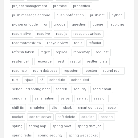
project management
promise
properties
push message android
push notification
push-noti
python
python unicode
qr
qrcode
question
queue
rabbitmq
react-native
reactive
reactjs
reactjs download
readmoretextview
recyclerview
redis
refactor
refresh token
regex
replica
repository
request
resilence4j
resource
rest
restful
resttemplate
roadmap
room database
ropssten
ropsten
round robin
rust
rxjava
s3
schedule
scheduled
scheduled spring boot
search
security
send email
send mail
serialization
server
servlet
session
shift jis
singleton
sjis
slack
smart contract
soap
socket
socket server
soft delete
solution
sosanh
spring
spring aop
spring boot
spring data jpa
spring redis
spring security
spring websocket