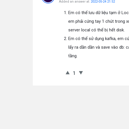
Added an answer at:
2022-05-24 21:52
Em có thể lưu dữ liệu tạm ở Loc
em phải cứng tay 1 chút trong xử l
server local có thể bị hết disk.
Em có thể sử dụng kafka, em cứ
lấy ra dần dần và save vào db: c
tầng.
1