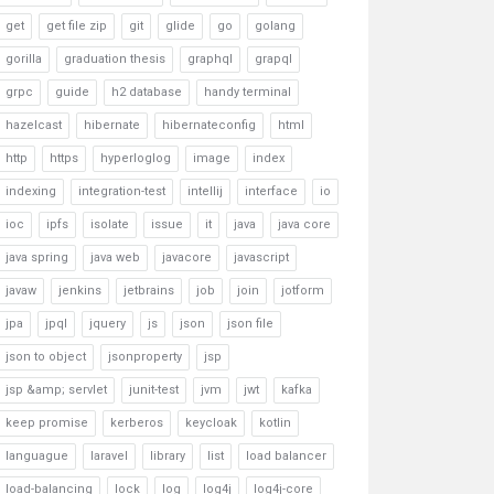
get
get file zip
git
glide
go
golang
gorilla
graduation thesis
graphql
grapql
grpc
guide
h2 database
handy terminal
hazelcast
hibernate
hibernateconfig
html
http
https
hyperloglog
image
index
indexing
integration-test
intellij
interface
io
ioc
ipfs
isolate
issue
it
java
java core
java spring
java web
javacore
javascript
javaw
jenkins
jetbrains
job
join
jotform
jpa
jpql
jquery
js
json
json file
json to object
jsonproperty
jsp
jsp &amp; servlet
junit-test
jvm
jwt
kafka
keep promise
kerberos
keycloak
kotlin
languague
laravel
library
list
load balancer
load-balancing
lock
log
log4j
log4j-core