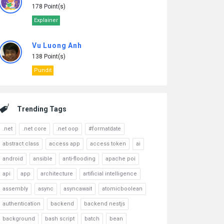
178 Point(s)
Explainer
Vu Luong Anh
138 Point(s)
Pundit
Trending Tags
.net
.net core
.net oop
#formatdate
abstract class
access app
access token
ai
android
ansible
anti-flooding
apache poi
api
app
architecture
artificial intelligence
assembly
async
asyncawait
atomicboolean
authentication
backend
backend nestjs
background
bash script
batch
bean