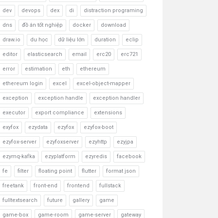
dev
devops
dex
di
distraction programing
dns
đồ án tốt nghiệp
docker
download
draw.io
du học
dữ liệu lớn
duration
eclip
editor
elasticsearch
email
erc20
erc721
error
estimation
eth
ethereum
ethereum login
excel
excel-object-mapper
exception
exception handle
exception handler
executor
export compliance
extensions
exyfox
ezydata
ezyfox
ezyfox-boot
ezyfox-server
ezyfoxserver
ezyhttp
ezyjpa
ezymq-kafka
ezyplatform
ezyredis
facebook
fe
filter
floating point
flutter
format json
freetank
front-end
frontend
fullstack
fulltextsearch
future
gallery
game
game-box
game-room
game-server
gateway