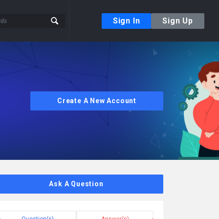
Sign In
Sign Up
Create A New Account
Ask A Question
Question(s)
Answer(s)