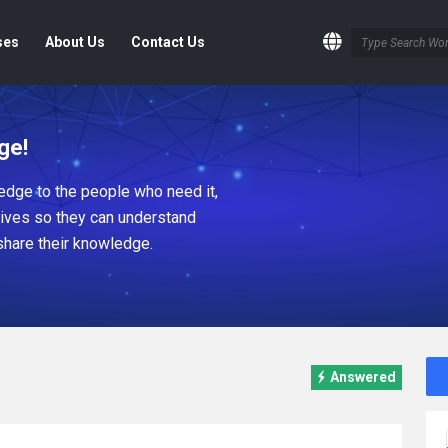
ses
About Us
Contact Us
ge!
dge to the people who need it,
tives so they can understand
share their knowledge.
Answered