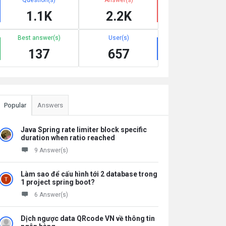
1.1K
2.2K
Best answer(s)
User(s)
137
657
Popular
Answers
Java Spring rate limiter block specific
duration when ratio reached
9 Answer(s)
Làm sao để cấu hình tới 2 database trong
1 project spring boot?
6 Answer(s)
Dịch ngược data QRcode VN về thông tin