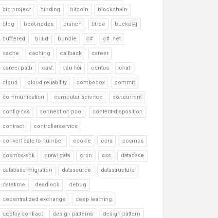
big project
binding
bitcoin
blockchain
blog
boot-nodes
branch
btree
bucket4j
buffered
build
bundle
c#
c# .net
cache
caching
callback
career
career path
cast
câu hỏi
centos
chat
cloud
cloud reliability
combobox
commit
communication
computer science
concurrent
config-css
connection pool
content-disposition
contract
controllerservice
convert date to number
cookie
cors
cosmos
cosmos-sdk
crawl data
cron
css
database
database migration
datasource
datastructure
datetime
deadlock
debug
decentralized exchange
deep learning
deploy contract
design patterns
design-pattern