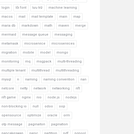
login
lỗi font
lưu trữ
machine learning
macos
mail
mail template
main
map
maria db
markdown
math
maven
merge
mermaid
message queue
messaging
metamask
microservice
microservices
migration
mobile
model
mongo
monitoring
mq
msgpack
multi-threading
multiple tenant
multithread
multithreading
mysql
n
naming
naming convention
nan
netcore
netty
network
networking
nft
nft game
nginx
nio
node.js
nodejs
non-blocking io
null
odoo
oop
opensource
optimize
oracle
orm
otp message
paginaiton
pagination
pancakeswap
panic
partition
pdf
pgpool