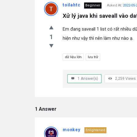
toilahtc
Beginner
Asked At:
2022-05-
Xử lý java khi saveall vào d
Em đang saveall 1 list có rất nhiều dữ
1
hiện như vậy thì nên làm như nào ạ.
dữ liệu lớn
lưu trữ
1
Answer(s)
2,259
Views
1 Answer
monkey
Enlightened