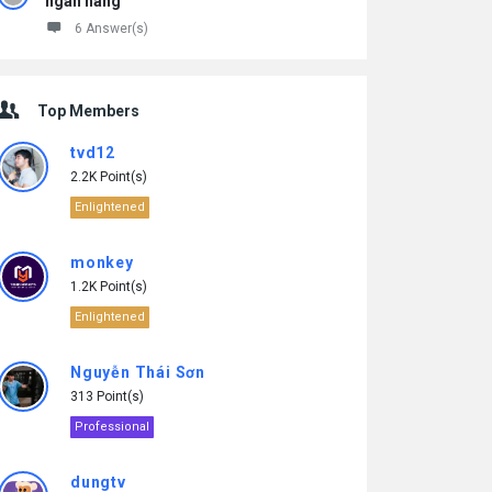
ngân hàng
6 Answer(s)
Top Members
tvd12
2.2K Point(s)
Enlightened
monkey
1.2K Point(s)
Enlightened
Nguyễn Thái Sơn
313 Point(s)
Professional
dungtv