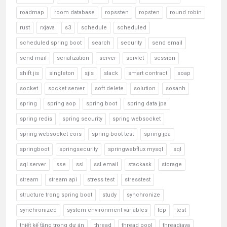
roadmap
room database
ropssten
ropsten
round robin
rust
rxjava
s3
schedule
scheduled
scheduled spring boot
search
security
send email
send mail
serialization
server
servlet
session
shift jis
singleton
sjis
slack
smart contract
soap
socket
socket server
soft delete
solution
sosanh
spring
spring aop
spring boot
spring data jpa
spring redis
spring security
spring websocket
spring websocket cors
spring-boot-test
spring-jpa
springboot
springsecurity
springwebflux mysql
sql
sql server
sse
ssl
ssl email
stackask
storage
stream
stream api
stress test
stresstest
structure trong spring boot
study
synchronize
synchronized
system environment variables
tcp
test
thiết kế tầng trong dự án
thread
thread pool
threadjava