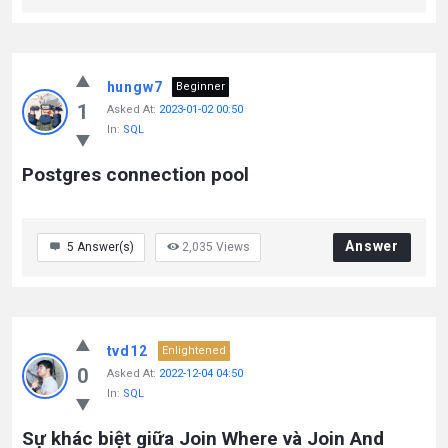
hungw7
Beginner
1
Asked At:
2023-01-02 00:50
In:
SQL
Postgres connection pool
Answer
5
Answer(s)
2,035
Views
tvd12
Enlightened
0
Asked At:
2022-12-04 04:50
In:
SQL
Sự khác biệt giữa Join Where và Join And