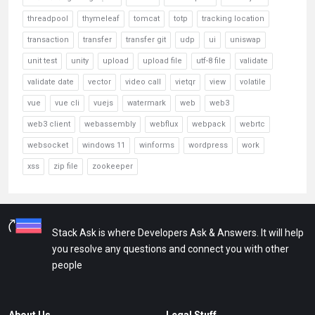
threadpool
thymeleaf
tomcat
totp
tracking location
transaction
transfer
transfer git
udp
ui
uniswap
unit test
unity
upload
upload file
utf-8 file
validate
validate date
vector
video call
vietqr
view
volatile
vue
vue cli
vuejs
watermark
web
web3
web3 client
webassembly
webflux
webpack
webrtc
websocket
windows 11
winforms
wordpress
work
xss
zip file
zookeeper
Stack Ask is where Developers Ask & Answers. It will help
you resolve any questions and connect you with other
people