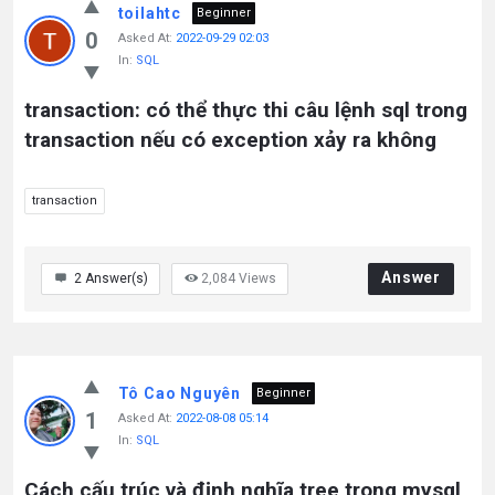
toilahtc
Beginner
0
Asked At:
2022-09-29 02:03
In:
SQL
transaction: có thể thực thi câu lệnh sql trong
transaction nếu có exception xảy ra không
transaction
Answer
2
Answer(s)
2,084
Views
Tô Cao Nguyên
Beginner
1
Asked At:
2022-08-08 05:14
In:
SQL
Cách cấu trúc và định nghĩa tree trong mysql