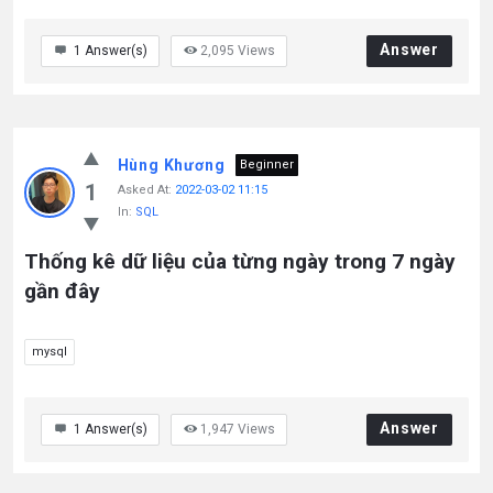
Answer
1
Answer(s)
2,095
Views
Hùng Khương
Beginner
1
Asked At:
2022-03-02 11:15
In:
SQL
Thống kê dữ liệu của từng ngày trong 7 ngày
gần đây
mysql
Answer
1
Answer(s)
1,947
Views