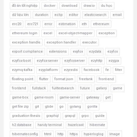
đồ án tốt nghiệp
docker
download
draw.io
du học
dữ liệu lớn
duration
eclip
editor
elasticsearch
email
erc20
erc721
error
estimation
eth
ethereum
ethereum login
excel
excel-object-mapper
exception
exception handle
exception handler
executor
export compliance
extensions
exyfox
ezydata
ezyfox
ezyfox-boot
ezyfox-server
ezyfoxserver
ezyhttp
ezyjpa
ezymq-kafka
ezyplatform
ezyredis
facebook
fe
filter
floating point
flutter
format json
freetank
front-end
frontend
fullstack
fulltextsearch
future
gallery
game
game-box
game-room
game-server
gateway
get
get file zip
git
glide
go
golang
gorilla
graduation thesis
graphql
grapql
grpc
guide
h2 database
handy terminal
hazelcast
hibernate
hibernateconfig
html
http
https
hyperloglog
image