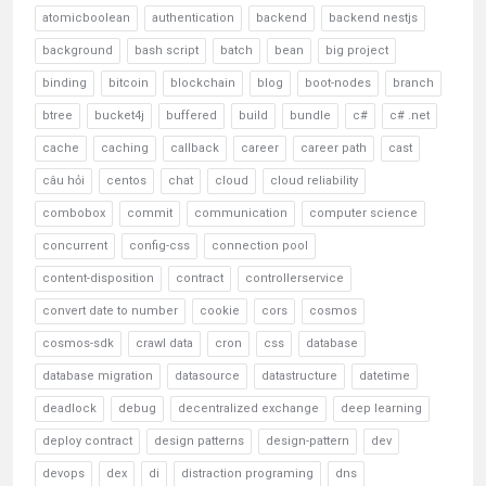
atomicboolean
authentication
backend
backend nestjs
background
bash script
batch
bean
big project
binding
bitcoin
blockchain
blog
boot-nodes
branch
btree
bucket4j
buffered
build
bundle
c#
c# .net
cache
caching
callback
career
career path
cast
câu hỏi
centos
chat
cloud
cloud reliability
combobox
commit
communication
computer science
concurrent
config-css
connection pool
content-disposition
contract
controllerservice
convert date to number
cookie
cors
cosmos
cosmos-sdk
crawl data
cron
css
database
database migration
datasource
datastructure
datetime
deadlock
debug
decentralized exchange
deep learning
deploy contract
design patterns
design-pattern
dev
devops
dex
di
distraction programing
dns