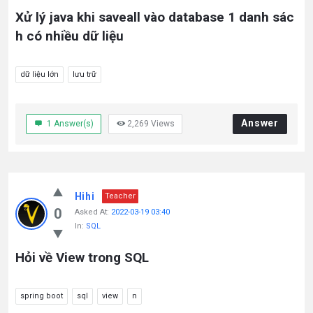
Xử lý java khi saveall vào database 1 danh sác
h có nhiều dữ liệu
dữ liệu lớn
lưu trữ
Answer
1
Answer(s)
2,269
Views
Hihi
Teacher
0
Asked At:
2022-03-19 03:40
In:
SQL
Hỏi về View trong SQL
spring boot
sql
view
n