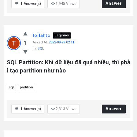
Answer
1
Answer(s)
1,945
Views
toilahtc
Beginner
1
Asked At:
2022-09-29 02:11
In:
SQL
SQL Partition: Khi dữ liệu đã quá nhiều, thì phả
i tạo partition như nào
sql
partition
Answer
1
Answer(s)
2,313
Views