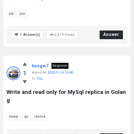
sql
join
Answer
1
Answer(s)
2,619
Views
hungw7
Beginner
1
Asked At:
2022-11-14 10:48
In:
SQL
Write and read only for MySql replica in Golan
g
mysql
go
replica