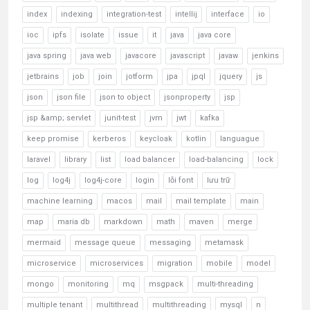
index
indexing
integration-test
intellij
interface
io
ioc
ipfs
isolate
issue
it
java
java core
java spring
java web
javacore
javascript
javaw
jenkins
jetbrains
job
join
jotform
jpa
jpql
jquery
js
json
json file
json to object
jsonproperty
jsp
jsp &amp; servlet
junit-test
jvm
jwt
kafka
keep promise
kerberos
keycloak
kotlin
languague
laravel
library
list
load balancer
load-balancing
lock
log
log4j
log4j-core
login
lỗi font
lưu trữ
machine learning
macos
mail
mail template
main
map
maria db
markdown
math
maven
merge
mermaid
message queue
messaging
metamask
microservice
microservices
migration
mobile
model
mongo
monitoring
mq
msgpack
multi-threading
multiple tenant
multithread
multithreading
mysql
n