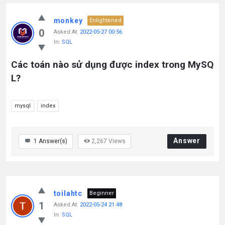
monkey
Enlightened
0
Asked At:
2022-05-27 00:56
In:
SQL
Các toán nào sử dụng được index trong MySQ
L?
mysql
index
Answer
1
Answer(s)
2,267
Views
toilahtc
Beginner
1
Asked At:
2022-05-24 21:48
In:
SQL