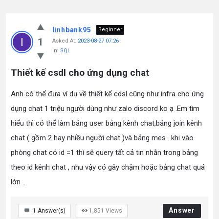
linhbank95
Beginner
1
Asked At:
2023-08-27 07:26
In:
SQL
Thiết kế csdl cho ứng dụng chat
Anh có thể đưa ví dụ về thiết kế cdsl cũng như infra cho ứng
dụng chat 1 triệu người dùng như zalo discord ko ạ .Em tìm
hiểu thì có thể làm bảng user bảng kênh chat,bảng join kênh
chat ( gồm 2 hay nhiều người chat )và bảng mes . khi vào
phòng chat có id =1 thì sẽ query tất cả tin nhắn trong bảng
theo id kênh chat , nhu vậy có gây chậm hoặc bảng chat quá
lớn ...
Answer
1
Answer(s)
1,851
Views