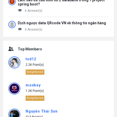
Làm sao để cấu hình tới 2 database trong 1 project
spring boot?
6 Answer(s)
Dịch ngược data QRcode VN về thông tin ngân hàng
6 Answer(s)
Top Members
tvd12
2.2K Point(s)
Enlightened
monkey
1.2K Point(s)
Enlightened
Nguyễn Thái Sơn