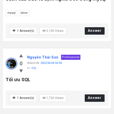
mysql
btree
Answer
1
Answer(s)
2,100
Views
Nguyễn Thái Sơn
Professional
0
Asked At:
2022-06-04 02:04
In:
SQL
Tối ưu SQL
Answer
1
Answer(s)
1,720
Views