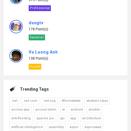
313 Point(s)
Professional
dungtv
178 Point(s)
Explainer
Vu Luong Anh
138 Point(s)
Pundit
Trending Tags
.net
.net core
.net oop
#formatdate
abstract class
access app
access token
ai
android
ansible
anti-flooding
apache poi
api
app
architecture
artificial intelligence
assembly
async
asyncawait