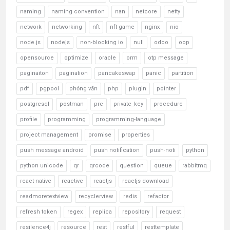
naming
naming convention
nan
netcore
netty
network
networking
nft
nft game
nginx
nio
node.js
nodejs
non-blocking io
null
odoo
oop
opensource
optimize
oracle
orm
otp message
paginaiton
pagination
pancakeswap
panic
partition
pdf
pgpool
phỏng vấn
php
plugin
pointer
postgresql
postman
pre
private_key
procedure
profile
programming
programming-language
project management
promise
properties
push message android
push notification
push-noti
python
python unicode
qr
qrcode
question
queue
rabbitmq
react-native
reactive
reactjs
reactjs download
readmoretextview
recyclerview
redis
refactor
refresh token
regex
replica
repository
request
resilence4j
resource
rest
restful
resttemplate